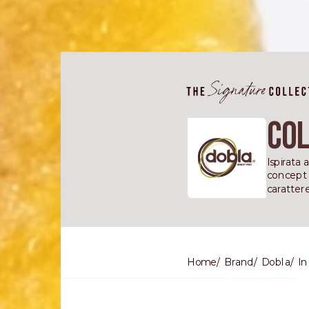
Col
Ispirata
concept 
carattere
Home
Brand
Dobla
In