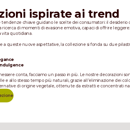
ioni ispirate ai trend
 tendenze chiave guidano le scelte dei consumatori: il desiderio 
la ricerca di momenti di evasione emotiva, capaci di offrire legger
a vita quotidiana.
 a queste nuove aspettative, la collezione si fonda su due pilastri
egance
 Indulgence
enessere conta, facciamo un passo in più. Le nostre decorazioni s
le e allo stesso tempo più naturali, grazie all’eliminazione dei colora
ternative di origine vegetale, ottenute da estratti e concentrati nat
lezione