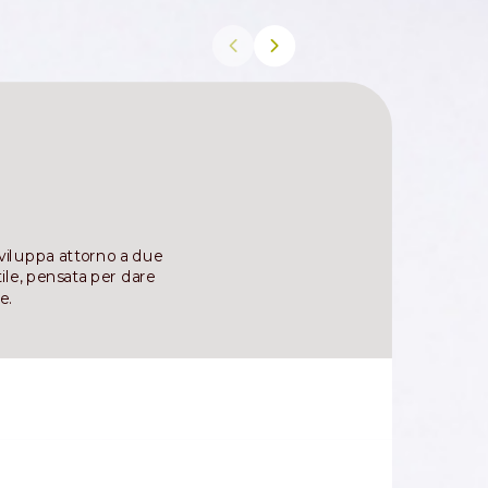
sviluppa attorno a due
le, pensata per dare
e.