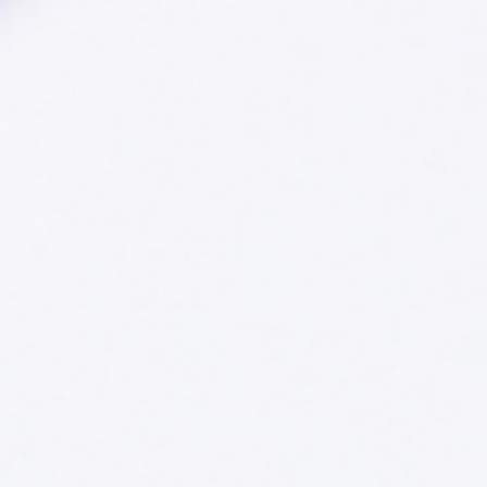
Countries
International
English
Italiano
Americas
English
Español
Français
Português
Benelux