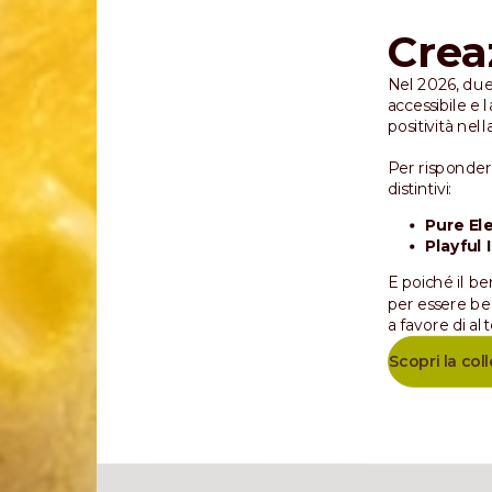
Creaz
Nel 2026, due
accessibile e 
positività nell
Per rispondere
distintivi:
Pure El
Playful
E poiché il b
per essere bel
a favore di al
Scopri la col