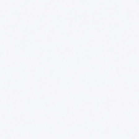
Nederlands
DACH region
Deutsch
UK
English