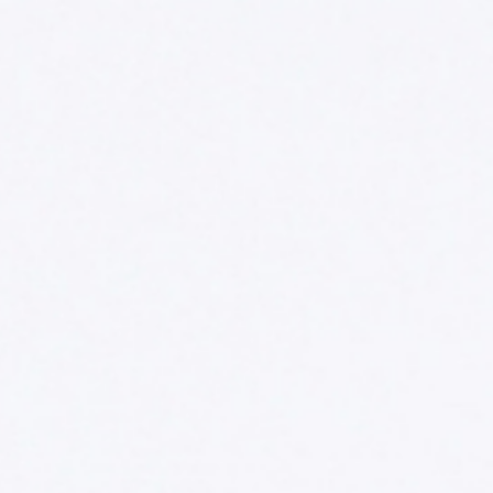
Distributors and authorized clients
Web Order
Italian
English