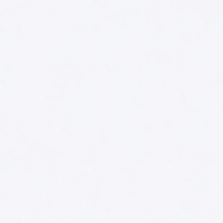
Other Sites
Dobla
Europe & Middle East
Asia and 
English
Dutch
Italiano
English
North America
Shop
English
Dutch