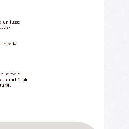
di un lusso
ezza e
 creativi
ono pensate
nti artificiali
urali.