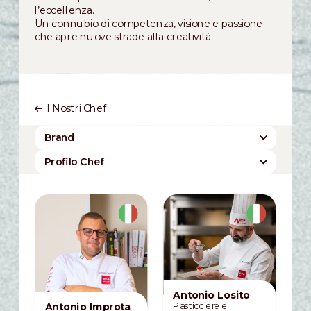
l’eccellenza.
Un connubio di competenza, visione e passione
che apre nuove strade alla creatività.
I Nostri Chef
Brand
Cesarin
Dobla
Domori
IRCA Group
Profilo Chef
IRCA Since 1919
Joygelato
Brand Ambassador
Chef Advisor
Maestro Circle
Ravifruit
Corporate Chef
Special Guest
The Signature Collection
Antonio Losito
Pasticciere e
Antonio Improta