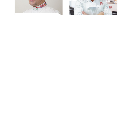
Davide Malizia
Campione del Mondo
Dirk Eickenberg
e membro Relais
Maestro panificatore,
Desserts
Pasticciere e
International
gelatiere
Eugenio Morrone
Campione del Mondo
Emanuele Arceci
Gelatiere
di Gelateria