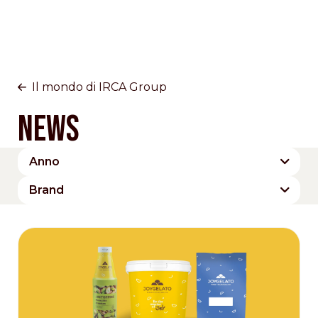
Il mondo di IRCA Group
News
Anno
2022
2023
2024
2025
2026
Brand
Cesarin
Dobla
Domori
IRCA Group
IRCA Since 1919
Joygelato
Maestro Circle
Ravifruit
The Signature Collection