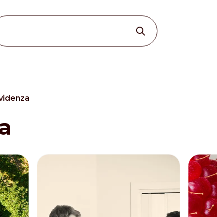
evidenza
Other Sites
a
Dobla
Europe & Middle East
Asia and 
English
Dutch
Italiano
English
North America
Shop
English
Dutch