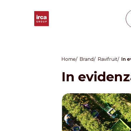
Home
Brand
Ravifruit
In 
Countries
In evidenz
International
English
Italiano
Americas
English
Español
Français
Português
Benelux