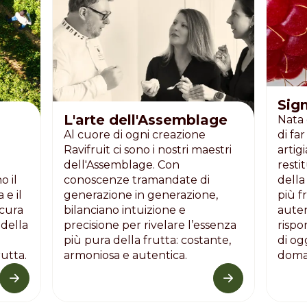
Distributors and authorized clients
Web Order
Italian
English
Sign
L'arte dell'Assemblage
Nata 
Al cuore di ogni creazione
di fa
Ravifruit ci sono i nostri maestri
artig
dell'Assemblage. Con
resti
o il
conoscenze tramandate di
della
 e il
generazione in generazione,
più f
 cura
bilanciano intuizione e
auten
della
precisione per rivelare l’essenza
rispo
più pura della frutta: costante,
di og
rutta.
armoniosa e autentica.
doma