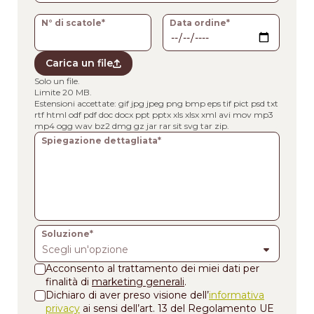
N° di scatole*
Data ordine*
Carica un file
Solo un file.
Limite 20 MB.
Estensioni accettate: gif jpg jpeg png bmp eps tif pict psd txt
rtf html odf pdf doc docx ppt pptx xls xlsx xml avi mov mp3
mp4 ogg wav bz2 dmg gz jar rar sit svg tar zip.
Spiegazione dettagliata*
Soluzione*
Scegli un'opzione
Acconsento al trattamento dei miei dati per
finalità di
marketing generali
.
Dichiaro di aver preso visione dell’
informativa
privacy
ai sensi dell’art. 13 del Regolamento UE