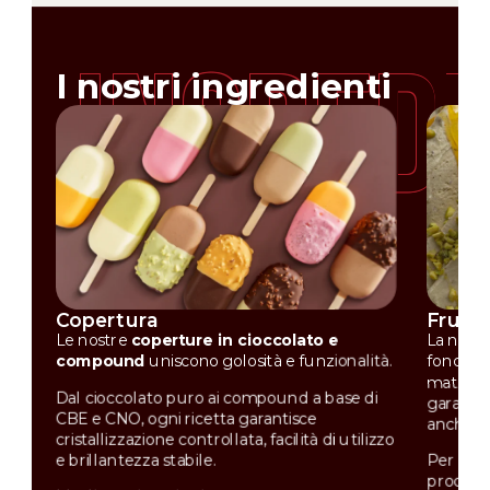
I nostri ingredienti
Copertura
Frutt
Le nostre
coperture in cioccolato e
La nostr
compound
uniscono golosità e funzionalità.
fonda s
materie 
Dal cioccolato puro ai compound a base di
garantis
CBE e CNO, ogni ricetta garantisce
anche ne
cristallizzazione controllata, facilità di utilizzo
e brillantezza stabile.
Per il p
produzio