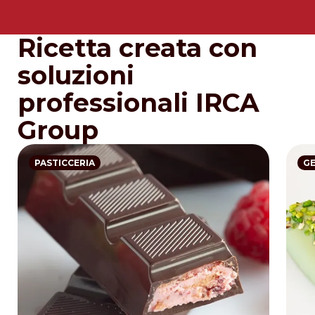
Ricetta creata con
soluzioni
professionali IRCA
Group
PASTICCERIA
G