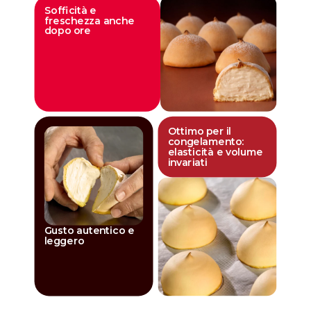
Sofficità e
freschezza anche
dopo ore
Ottimo per il
congelamento:
elasticità e volume
invariati
Gusto autentico e
leggero