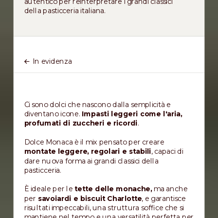
autentico per reinterpretare i grandi classici
della pasticceria italiana.
In evidenza
Ci sono dolci che nascono dalla semplicità e
diventano icone.
Impasti leggeri come l'aria,
profumati di zuccheri e ricordi
.
Dolce Monaca è il mix pensato per creare
montate leggere, regolari e stabili
, capaci di
dare nuova forma ai grandi classici della
pasticceria.
È ideale per le
tette delle monache,
ma anche
per
savoiardi e biscuit Charlotte
, e garantisce
risultati impeccabili, una struttura soffice che si
mantiene nel tempo e una versatilità perfetta per