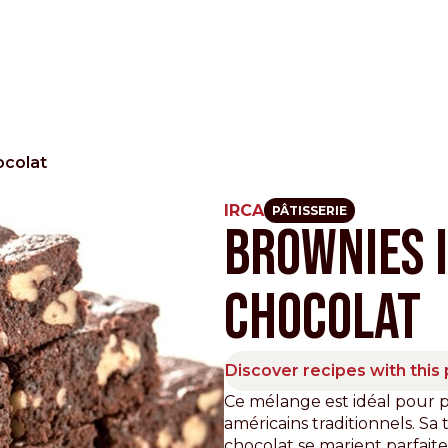
ocolat
IRCA
PÂTISSERIE
Brownies 
Other Sites
chocolat
Dobla
Europe & Middle East
Asia and 
English
Dutch
Italiano
English
Discover recipes with this
North America
Ce mélange est idéal pour p
Shop
américains traditionnels. S
English
Dutch
chocolat se marient parfaite