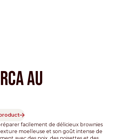
IRCA au
Pacific
 product
réparer facilement de délicieux brownies
a texture moelleuse et son goût intense de
ment avec des noix, des noisettes et des