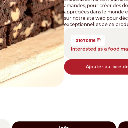
amandes, pour créer des d
Distributors and authorized clients
appréciées dans le monde e
sur notre site web pour dé
Web Order
exceptionnelles de ce produ
Italian
English
01070516
Interested as a food m
Ajouter au livre d