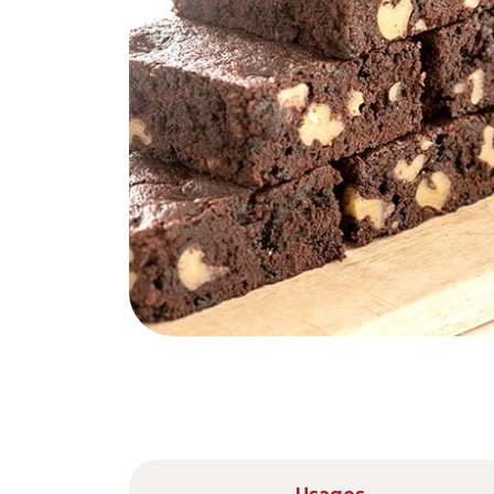
Nederlands
DACH region
Deutsch
UK
English