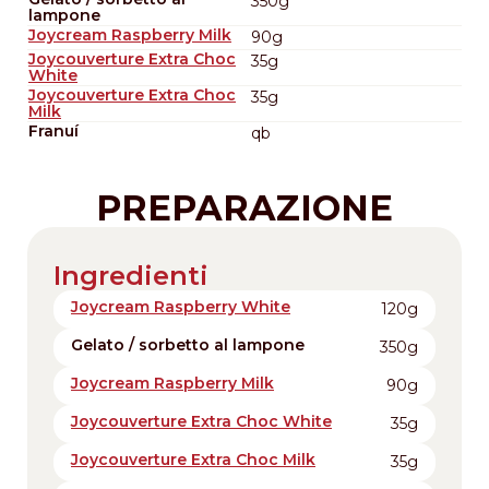
350g
lampone
Joycream Raspberry Milk
90g
Joycouverture Extra Choc
35g
White
Joycouverture Extra Choc
35g
Milk
Franuí
qb
PREPARAZIONE
Ingredienti
Joycream Raspberry White
120g
Gelato / sorbetto al lampone
350g
Joycream Raspberry Milk
90g
Joycouverture Extra Choc White
35g
Joycouverture Extra Choc Milk
35g