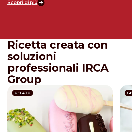
Scopri di più
Ricetta creata con
soluzioni
professionali IRCA
Group
GELATO
G