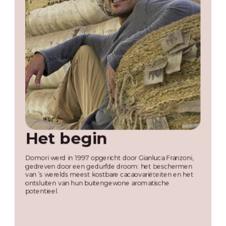
Het begin
E
o
Domori werd in 1997 opgericht door Gianluca Franzoni,
gedreven door een gedurfde droom: het beschermen
van ’s werelds meest kostbare cacaovariëteiten en het
Tij
ontsluiten van hun buitengewone aromatische
Cri
potentieel.
haa
ont
een
nie
voo