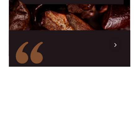
De filosofie van Domori
omarmt onderzoek en de
waardering van
cacaoherkomsten in hun
puurste essentie. Werken
met Domori-chocolades
betekent elk recept
verrijken met
onderscheidende