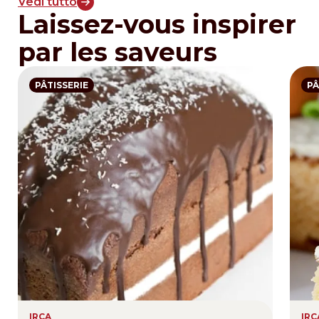
Vedi tutto
Laissez-vous inspirer
par les saveurs
PÂTISSERIE
PÂ
IRCA
IRC