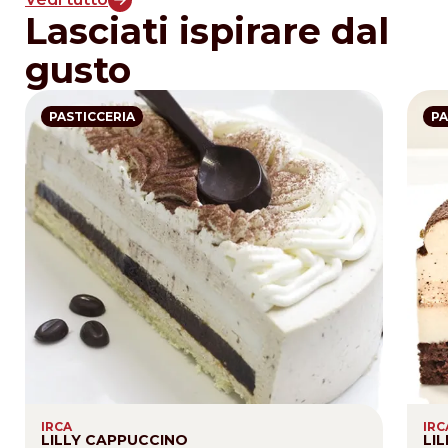
Lasciati ispirare dal
gusto
PASTICCERIA
PA
IRCA
IRC
LILLY CAPPUCCINO
LI