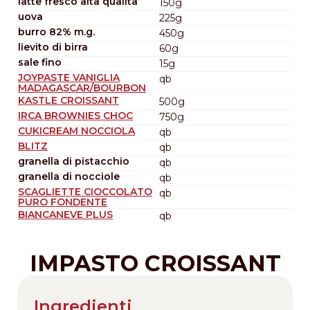
latte fresco alta qualità
150g
uova
225g
burro 82% m.g.
450g
lievito di birra
60g
sale fino
15g
JOYPASTE VANIGLIA
qb
MADAGASCAR/BOURBON
KASTLE CROISSANT
500g
IRCA BROWNIES CHOC
750g
CUKICREAM NOCCIOLA
qb
BLITZ
qb
granella di pistacchio
qb
granella di nocciole
qb
SCAGLIETTE CIOCCOLATO
qb
PURO FONDENTE
BIANCANEVE PLUS
qb
IMPASTO CROISSANT
Ingredienti