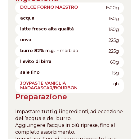
DOLCE FORNO MAESTRO
1500g
acqua
150g
latte fresco alta qualità
150g
uova
225g
burro 82% m.g.
- morbido
225g
lievito di birra
60g
sale fino
15g
JOYPASTE VANIGLIA
qb
MADAGASCAR/BOURBON
Preparazione
Impastare tutti gli ingredienti, ad eccezione
dell’acqua e del burro.
Aggiungere l'acqua in più riprese, fino al
completo assorbimento.
Impastare, fino ad avere un impasto liscio