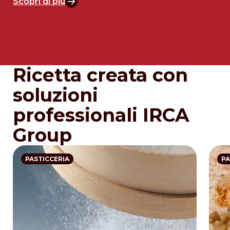
Scopri di più
Ricetta creata con
soluzioni
professionali IRCA
Group
PASTICCERIA
PA