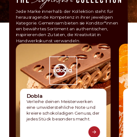
Jede Marke innerhalb der Kollektion steht für
herausragende Kompetenz in ihrer jeweiligen
Kategorie. Gemeinsam bieten sie Konditor*innen
ein bewährtes Sortiment an authentischen,
inspirierenden Zutaten, die Kreativität in
Handwerkskunst verwandeln.
Dobla
Ce
Verleihe deinen Meisterwerken
Von
eine unwiderstehliche Note und
von
kreiere schokoladigen Genuss, der
wir
jedes Stück besonders macht.
kul