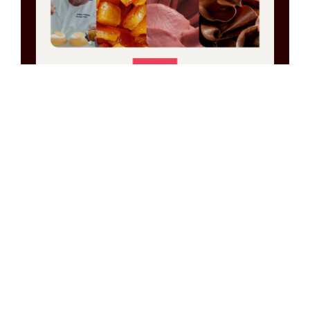
The Signature
Collection auf der
SIGEP 2026
Bei SIGEP wird The Signature Collection zum
Leben erweckt.
Hier treffen authentische Zutaten auf kreatives
Denken, und Expert*innen teilen ihre Visionen
und Inspirationen.
Domori, Ravifruit, Cesarin
und Dobla
vereinen sich zu einem Erlebnis für
Konditor*innen, Chocolatiers und Gelatiers, die
darauf vertrauen, dass jede einzigartige Kreation
mit der Reinheit der Zutaten beginnt.
Besuche uns auf der SIGEP und lass dich bei den
Chefkoch-Vorträgen und Einblicken in die