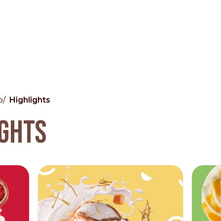
o
Highlights
Other Sites
IGHTS
Dobla
Europe & Middle East
Asia and 
English
Dutch
Italiano
English
North America
Shop
English
Dutch