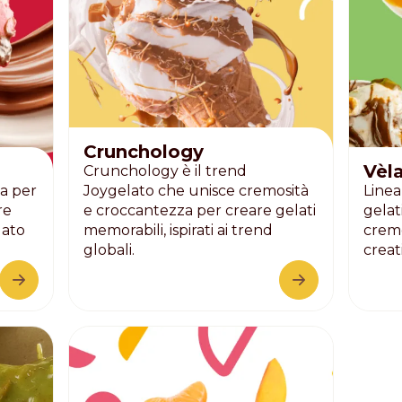
Distributors and authorized clients
Web Order
Italian
English
Crunchology
Vèl
Crunchology è il trend
a per
Joygelato che unisce cremosità
Linea
re
e croccantezza per creare gelati
gelat
lato
memorabili, ispirati ai trend
cremo
globali.
creat