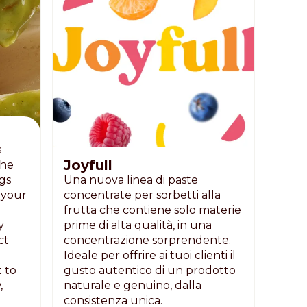
s
Joyfull
the
ngs
Una nuova linea di paste
 your
concentrate per sorbetti alla
o
frutta che contiene solo materie
y
prime di alta qualità, in una
ct
concentrazione sorprendente.
Ideale per offrire ai tuoi clienti il
 to
gusto autentico di un prodotto
,
naturale e genuino, dalla
consistenza unica.