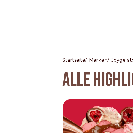
Startseite
Marken
Joygelat
Countries
ALLE HIGHL
International
English
Italiano
Americas
English
Español
Français
Português
Benelux