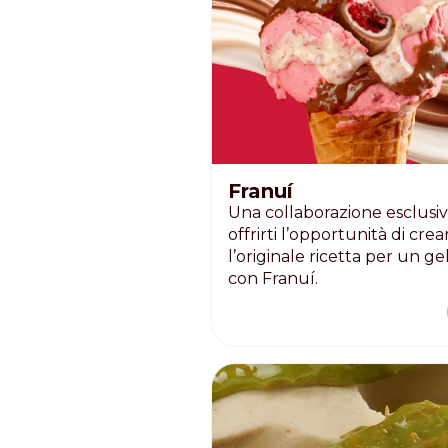
Nederlands
DACH region
Deutsch
UK
English
Franuí
Una collaborazione esclusiv
offrirti l’opportunità di crea
l’originale ricetta per un ge
con Franuí.