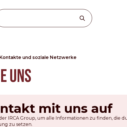
Kontakte und soziale Netzwerke
Other Sites
e uns
Dobla
Europe & Middle East
Asia and 
English
Dutch
Italiano
English
takt mit uns auf
North America
Shop
der IRCA Group, um alle Informationen zu finden, die du
English
Dutch
ng zu setzen.