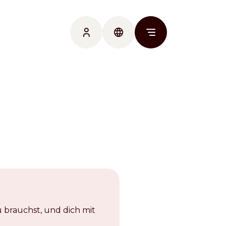
myIRCA
Language
Main na
Pacific
 brauchst, und dich mit