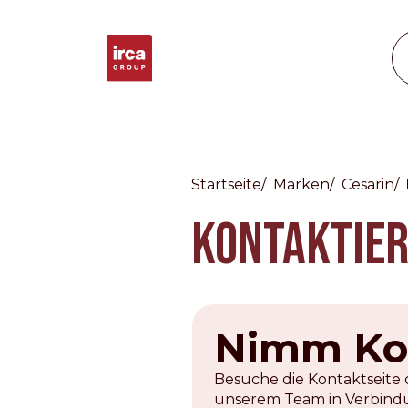
Startseite
Marken
Cesarin
Countries
Kontaktier
International
English
Italiano
Americas
Nimm Kon
English
Español
Français
Português
Besuche die Kontaktseite 
Benelux
unserem Team in Verbindu