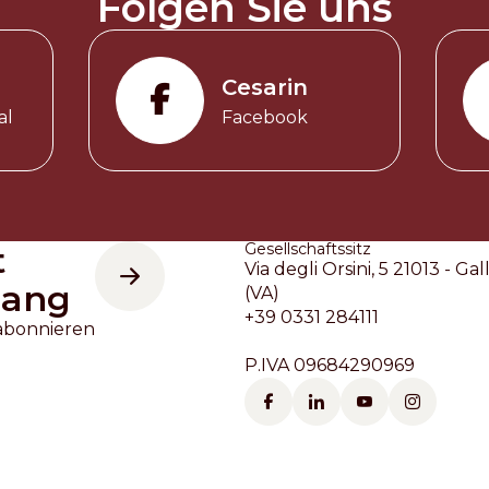
Folgen Sie uns
Cesarin
al
Facebook
t
Gesellschaftssitz
Via degli Orsini, 5 21013 - Gal
gang
(VA)
+39 0331 284111
abonnieren
P.IVA 09684290969