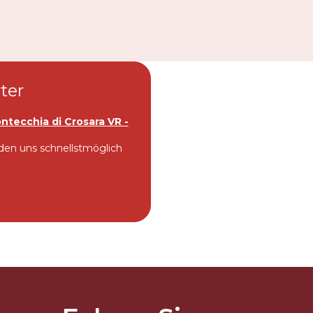
Distributors and authorized clients
Web Order
Italian
English
ter
ntecchia di Crosara VR -
lden uns schnellstmöglich