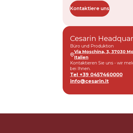
Nederlands
Kontaktiere uns
DACH region
Deutsch
Cesarin Headquar
UK
Büro und Produktion
English
Via Moschina, 3, 37030 Mo
Italien
Kontaktieren Sie uns - wir me
bei Ihnen.
Tel +39 0457460000
info@cesarin.it