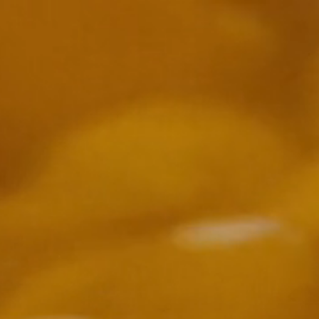
Countries
International
English
Italiano
Americas
English
Español
Français
Português
Benelux