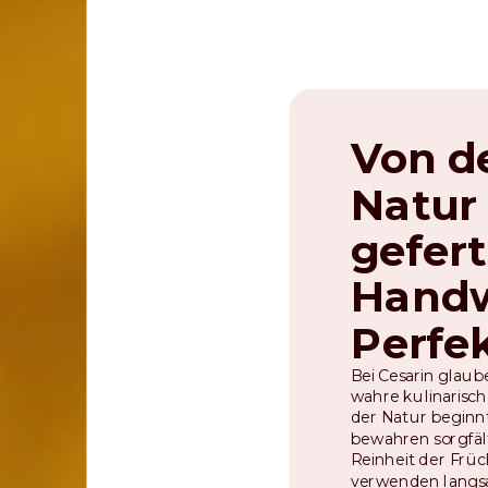
Von d
Natur
gefert
Handw
Perfek
Bei Cesarin glaube
wahre kulinarisch
der Natur beginnt
bewahren sorgfält
Reinheit der Frü
verwenden lang