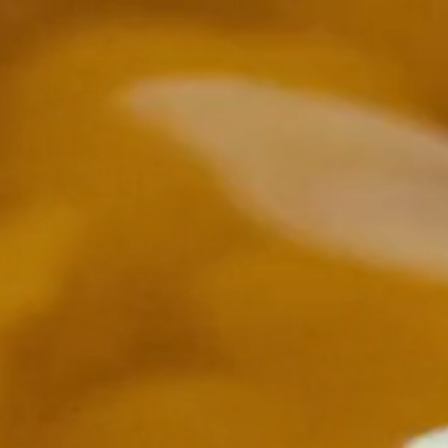
Other Sites
Dobla
Europe & Middle East
Asia and 
English
Dutch
Italiano
English
North America
Shop
English
Dutch