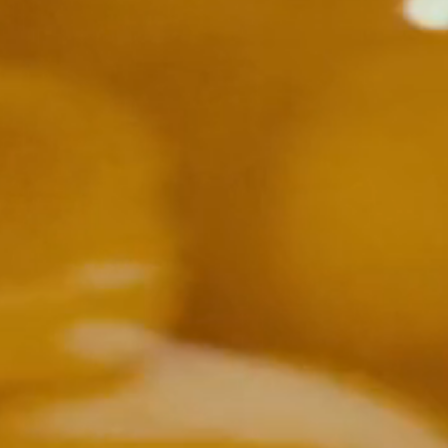
Distributors and authorized clients
Web Order
Italian
English