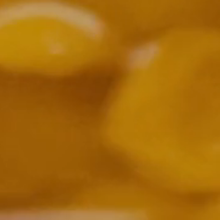
Nederlands
DACH region
Deutsch
UK
English