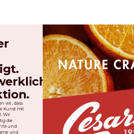
er
igt.
erkliche
tion.
n wir, dass
e Kunst mit
. Wir
ig die
chte und
same und