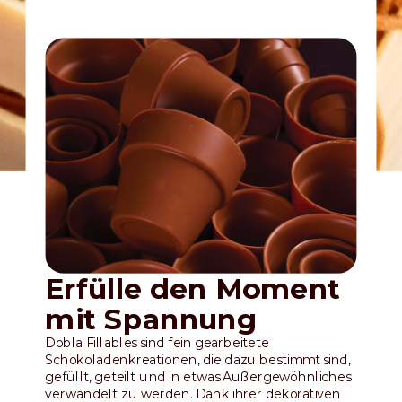
Erfülle den Moment
mit Spannung
Dobla Fillables sind fein gearbeitete
Schokoladenkreationen, die dazu bestimmt sind,
gefüllt, geteilt und in etwas Außergewöhnliches
verwandelt zu werden. Dank ihrer dekorativen