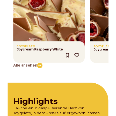
JOYGELATO
JOYGELATO
Joycream Raspberry White
Joycream Ras
Alle ansehen
Highlights
Tauche ein in das pulsierende Herz von
Joygelato, in dem unsere außergewöhnlichsten