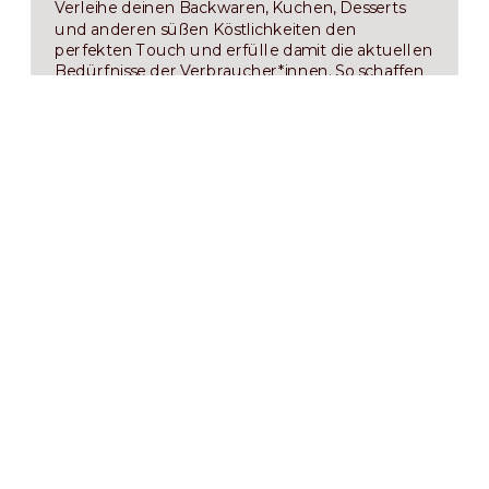
Verleihe deinen Backwaren, Kuchen, Desserts
und anderen süßen Köstlichkeiten den
perfekten Touch und erfülle damit die aktuellen
Bedürfnisse der Verbraucher*innen. So schaffen
wir besondere Momente der Freude für unsere
Kund*innen – und einen Mehrwert für dein
Unternehmen.