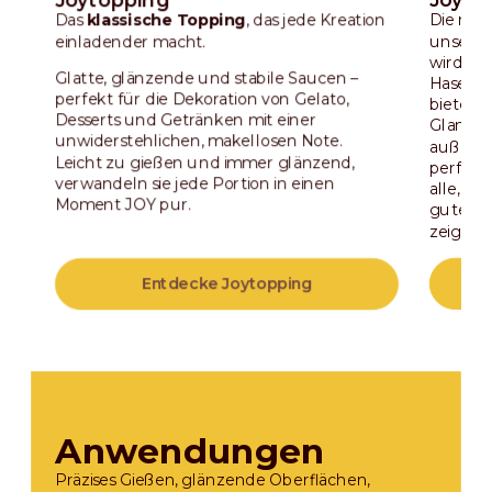
Joytopping
Joyto
Das
klassische Topping
, das jede Kreation
Die reic
einladender macht.
unserer
wird mi
Glatte, glänzende und stabile Saucen –
Haselnü
perfekt für die Dekoration von Gelato,
bietet 
Desserts und Getränken mit einer
Glanz u
unwiderstehlichen, makellosen Note.
außerge
Leicht zu gießen und immer glänzend,
perfekt
verwandeln sie jede Portion in einen
alle, d
Moment JOY pur.
guten 
zeigen 
Entdecke Joytopping
E
Anwendungen
Präzises Gießen, glänzende Oberflächen,