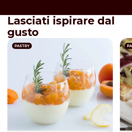
Lasciati ispirare dal
gusto
PASTRY
PA