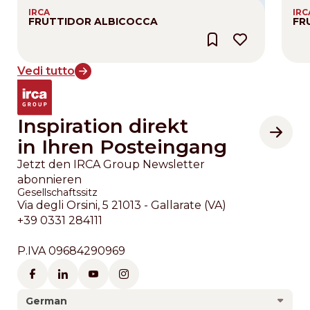
IRCA
IRC
FRUTTIDOR ALBICOCCA
FR
Vedi tutto
Inspiration direkt
in Ihren Posteingang
Jetzt den IRCA Group Newsletter
abonnieren
Gesellschaftssitz
Via degli Orsini, 5 21013 - Gallarate (VA)
+39 0331 284111
P.IVA 09684290969
German