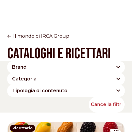
Il mondo di IRCA Group
Cataloghi e Ricettari
Brand
Cesarin
Dobla
Domori
IRCA Group
Categoria
IRCA Since 1919
Joygelato
Panetteria
Cioccolato
Frutta
Tipologia di contenuto
Maestro Circle
Ravifruit
Gelato
Pasticceria
Brochure
Catalogo
Ricettario
Cancella filtri
The Signature Collection
Ricettario