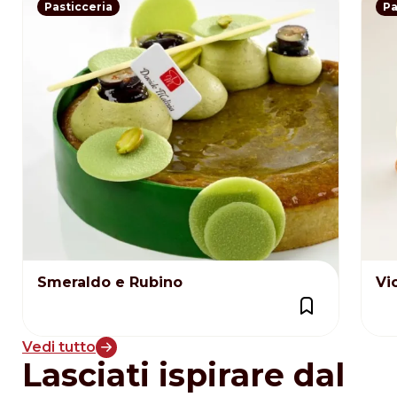
Pasticceria
Pa
Smeraldo e Rubino
Vi
Vedi tutto
Lasciati ispirare dal