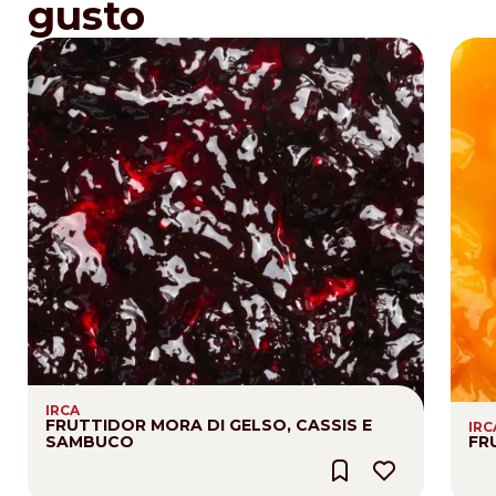
gusto
IRCA
FRUTTIDOR MORA DI GELSO, CASSIS E
IRC
SAMBUCO
FR