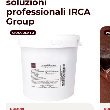
soluzioni
professionali IRCA
Group
CIOCCOLATO
PA
DOMORI
DO