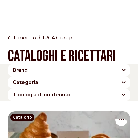
Il mondo di IRCA Group
Cataloghi e Ricettari
Brand
Cesarin
Dobla
Domori
IRCA Group
Categoria
IRCA Since 1919
Joygelato
Panetteria
Cioccolato
Frutta
Tipologia di contenuto
Maestro Circle
Ravifruit
Gelato
Pasticceria
Brochure
Catalogo
Ricettario
The Signature Collection
Catalogo