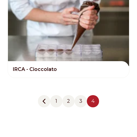
IRCA - Cioccolato
Pagination
1
2
3
4
Previous page
Pagina
Pagina
Pagina
Pagina