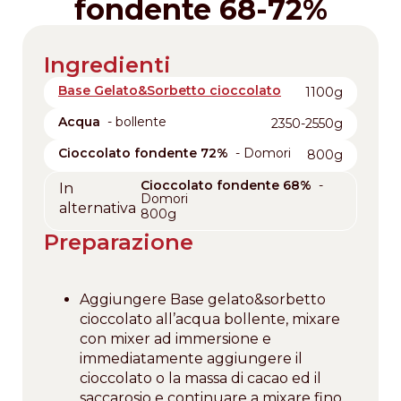
fondente 68-72%
Ingredienti
Base Gelato&Sorbetto cioccolato
1100g
Acqua
- bollente
2350-2550g
Cioccolato fondente 72%
- Domori
800g
Cioccolato fondente 68%
-
In
Domori
alternativa
800g
Preparazione
Aggiungere Base gelato&sorbetto
cioccolato all’acqua bollente, mixare
con mixer ad immersione e
immediatamente aggiungere il
cioccolato o la massa di cacao ed il
saccarosio e continuare a mixare fino