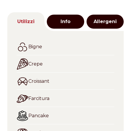
Utilizzi
Info
Allergeni
Bigne
Crepe
Croissant
Farcitura
Pancake