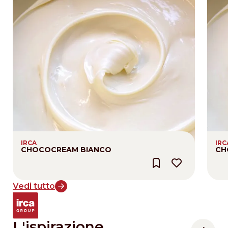
IRCA
IRC
CHOCOCREAM BIANCO
CH
Vedi tutto
L'ispirazione