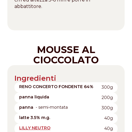
abbattitore.
MOUSSE AL
CIOCCOLATO
Ingredienti
RENO CONCERTO FONDENTE 64%
300g
panna liquida
200g
panna
- semi-montata
300g
latte 3.5% m.g.
40g
LILLY NEUTRO
40g