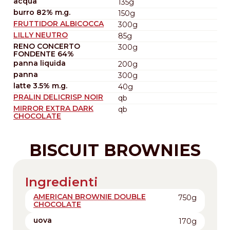
acqua
135g
burro 82% m.g.
150g
FRUTTIDOR ALBICOCCA
300g
LILLY NEUTRO
85g
RENO CONCERTO
300g
FONDENTE 64%
panna liquida
200g
panna
300g
latte 3.5% m.g.
40g
PRALIN DELICRISP NOIR
qb
MIRROR EXTRA DARK
qb
CHOCOLATE
BISCUIT BROWNIES
Ingredienti
AMERICAN BROWNIE DOUBLE
750g
CHOCOLATE
uova
170g