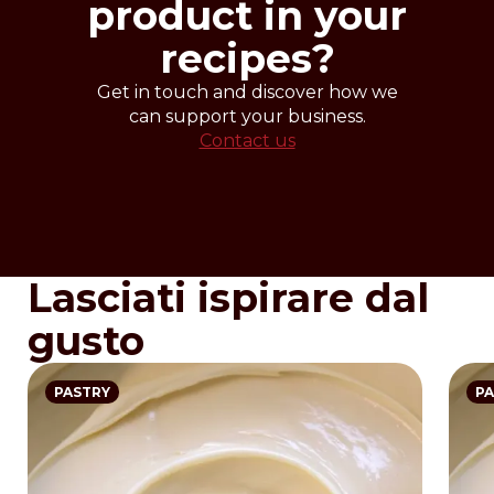
product in your
Denomination
recipes?
Streichfähige Creme. Halbfertiges
Süßwarenprodukt.
Get in touch and discover how we
Directions for use
can support your business.
Das Produkt ist gebrauchsfertig.
Contact us
Lasciati ispirare dal
gusto
PASTRY
PA