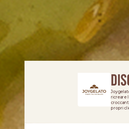
DIS
Joygelato
ricreare 
croccanti
propri cli