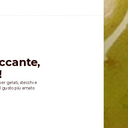
ccante,
!
er gelati, stecchi e
il gusto più amato