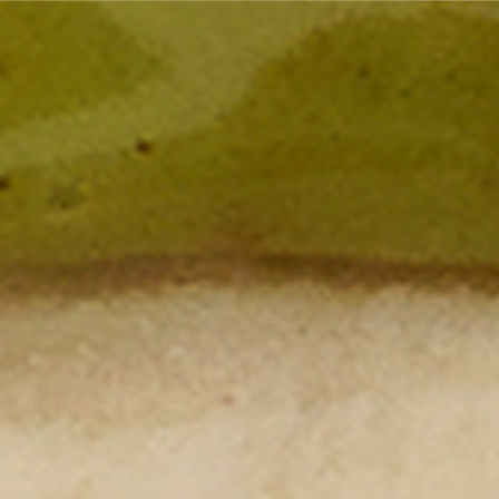
Countries
International
English
Italiano
Americas
English
Español
Français
Português
Benelux