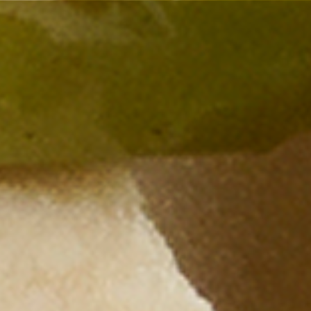
Other Sites
Dobla
Europe & Middle East
Asia and 
English
Dutch
Italiano
English
North America
Shop
English
Dutch