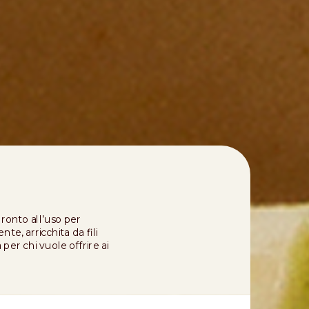
I
ronto all’uso per
te, arricchita da fili
per chi vuole offrire ai