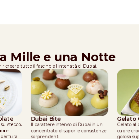
a Mille e una Notte
ricreare tutto il fascino e l’intensità di Dubai.
olate
Dubai Bite
Gelato
 su stecco.
Il carattere intenso di Dubai in un
Gelato al 
cuore
concentrato di sapori e consistenze
cuore croc
opertura
sorprendenti
golosa sup