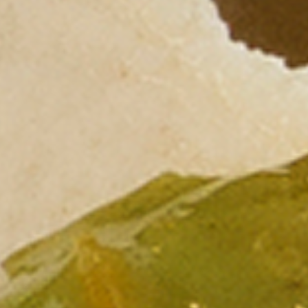
Distributors and authorized clients
Web Order
Italian
English