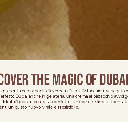
COVER THE MAGIC OF DUBA
 presenta con orgoglio Joycream Dubai Pistacchio, il variegato p
l’effetto Dubai anche in gelateria. Una crema al pistacchio avvolgen
 di kataifi per un contrasto perfetto. Un’edizione limitata pensata 
enti un gusto nuovo, virale e irresistibile.