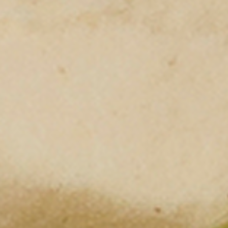
Nederlands
DACH region
Deutsch
UK
English