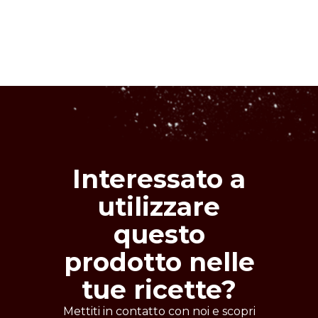
Cereali
cioccolato al latte.
Denominazione
estrusi di riso ricoperti di cioccolato al
latte.
Soia
Latte
Cross contaminazioni
Interessato a
Uova
utilizzare
Frutta
questo
prodotto nelle
tue ricette?
Mettiti in contatto con noi e scopri