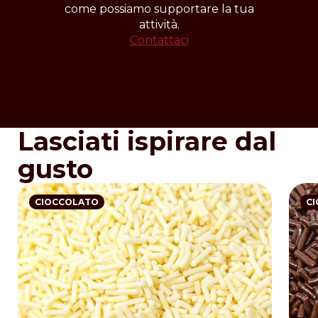
come possiamo supportare la tua
attività.
Contattaci
Lasciati ispirare dal
gusto
CIOCCOLATO
C