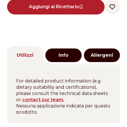
Aggiungi al Ricettario
Utilizzi
Info
Allergeni
For detailed product information (e.g.
dietary suitability and certifications),
please consult the technical data sheets
or
contact our team.
Nessuna applicazione indicata per questo
prodotto.
Allergeni
Descrizione
sferette di estrusi di riso ricoperte di