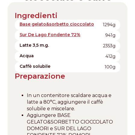
Ingredienti
Base gelato&sorbetto cioccolato
1294g
Sur De Lago Fondente 72%
941g
Latte 3,5 m.g.
2353g
Acqua
412g
Caffè solubile
100g
Preparazione
In un contenitore scaldare acqua e
latte a 80°C, aggiungere il caffè
solubile e miscelare.
Aggiungere BASE
GELATO&SORBETTO CIOCCOLATO
DOMORI e SUR DEL LAGO