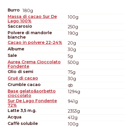
Burro
180g
Massa di cacao Sur De
100g
Lago 100%
Saccarosio
250g
Polvere di mandorle
190g
bianche
Cacao in polvere 22-24%
20g
Albume
30g
Sale
5g
Aurea Crema Cioccolato
500g
Fondente
Olio di semi
75g
Grué di cacao
30g
Crumble cacao
qb
Base gelato&sorbetto
1294g
cioccolato
Sur De Lago Fondente
941g
72%
Latte 3,5 m.g.
2353g
Acqua
412g
Caffè solubile
100g