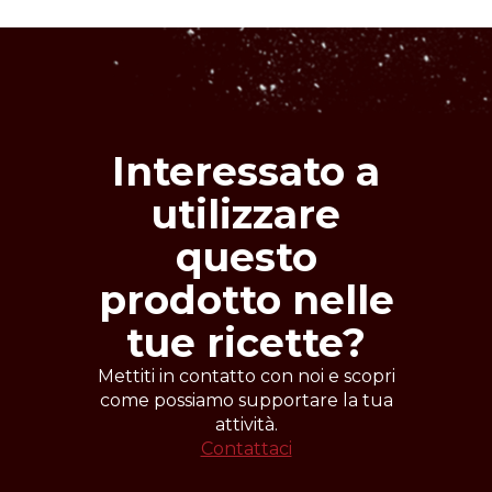
conformità alla legislazione europea ed
italiana(Direttiva 2000/36/CE del 23
giugno 2000 e DLgs n°178 del 12 giugno
2003).
Modalità d'uso
Temperature:
Interessato a
fusione 45-50°
cristallizzazione 27-29°
utilizzare
utilizzo 30-32°
raffreddamento 14-16° (senza umidità)
questo
prodotto nelle
tue ricette?
Mettiti in contatto con noi e scopri
come possiamo supportare la tua
attività.
Contattaci