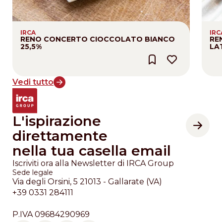
IRCA
IRC
RENO CONCERTO CIOCCOLATO BIANCO
RE
25,5%
LA
Vedi tutto
L'ispirazione
direttamente
nella tua casella email
Iscriviti ora alla Newsletter di IRCA Group
Sede legale
Via degli Orsini, 5 21013 - Gallarate (VA)
+39 0331 284111
P.IVA 09684290969