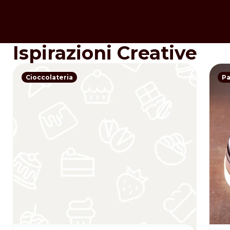
Ispirazioni Creative
Cioccolateria
Pa