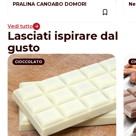
PRALINA CANOABO DOMORI
Ne
Vedi tutto
Lasciati ispirare dal
gusto
CIOCCOLATO
C