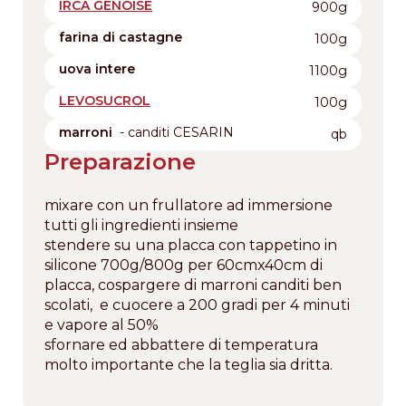
IRCA GENOISE
900g
farina di castagne
100g
uova intere
1100g
LEVOSUCROL
100g
marroni
- canditi CESARIN
qb
Preparazione
mixare con un frullatore ad immersione
tutti gli ingredienti insieme
stendere su una placca con tappetino in
silicone 700g/800g per 60cmx40cm di
placca, cospargere di marroni canditi ben
scolati, e cuocere a 200 gradi per 4 minuti
e vapore al 50%
sfornare ed abbattere di temperatura
molto importante che la teglia sia dritta.