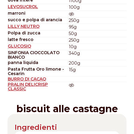
1100g
LEVOSUCROL
100g
marroni
qb
succo e polpa di arancia
250g
LILLY NEUTRO
95g
Polpa di zucca
50g
latte fresco
250g
GLUCOSIO
10g
SINFONIA CIOCCOLATO
340g
BIANCO
panna liquida
200g
Pasta Frutta Oro limone -
15g
Cesarin
BURRO DI CACAO
PRALIN DELICRISP
qb
CLASSIC
biscuit alle castagne
Ingredienti