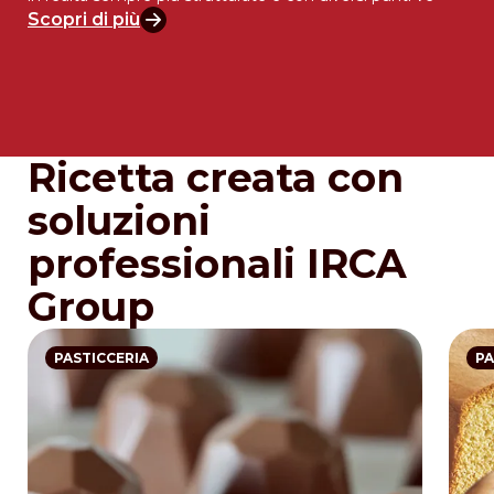
Scopri di più
Ricetta creata con
soluzioni
professionali IRCA
Group
PASTICCERIA
PA