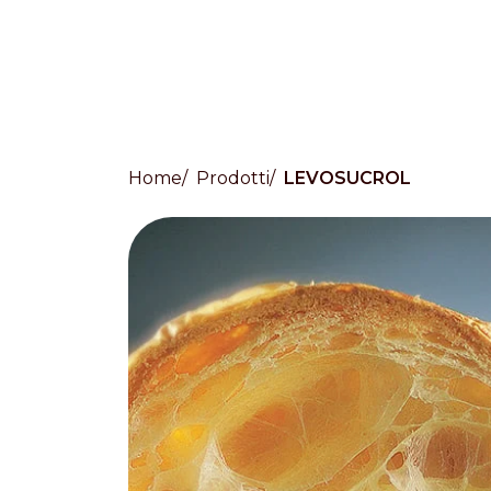
Home
Prodotti
LEVOSUCROL
Countries
International
English
Italiano
Americas
English
Español
Français
Português
Benelux