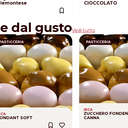
Piemontese
CIOCCOLATO
re dal gusto
Vedi tutto
PASTICCERIA
PASTICCERIA
IRCA
ZUCCHERO FONDEN
RCA
ONDANT SOFT
CANNA