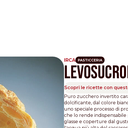
IRCA
PASTICCERIA
LEVOSUCRO
Other Sites
Dobla
Scopri le ricette con ques
Europe & Middle East
Asia and 
Puro zucchero invertito cara
dolcificante, dal colore bia
English
Dutch
Italiano
English
uno speciale processo di prod
North America
Shop
che lo rende indispensabile 
glasse e coperture dal gusto
English
Dutch
l'acqua più alta del saccaros