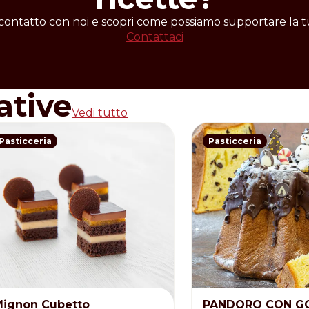
re 600-700 g
 contatto con noi e scopri come possiamo supportare la tu
rro o margarina.
Contattaci
 in parte il miele con LEVOSUCROL.
g
ative
Vedi tutto
Pasticceria
Pasticceria
ignon Cubetto
PANDORO CON GO