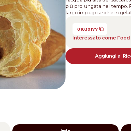
più prolungata nel tempo. P
Distributors and authorized clients
largo impiego anche in gelat
Web Order
01030177
Italian
English
Interessato come Food 
Aggiungi al Ric