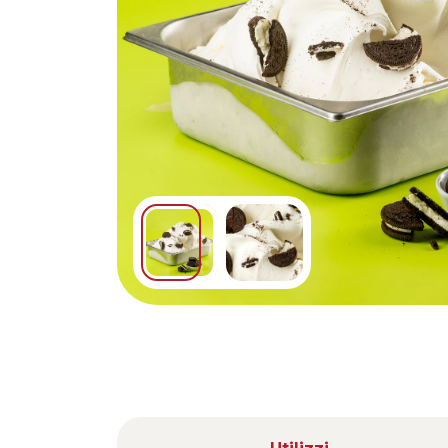
Nederlands
DACH region
Deutsch
UK
English