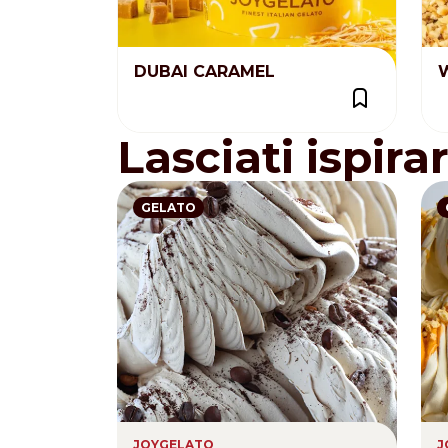
DUBAI CARAMEL
W
Lasciati ispira
GELATO
JOYGELATO
J