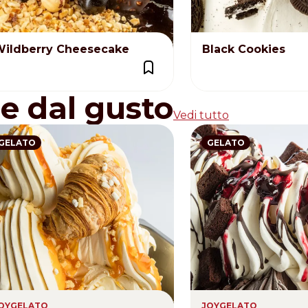
ildberry Cheesecake
Black Cookies
re dal gusto
Vedi tutto
GELATO
GELATO
OYGELATO
JOYGELATO