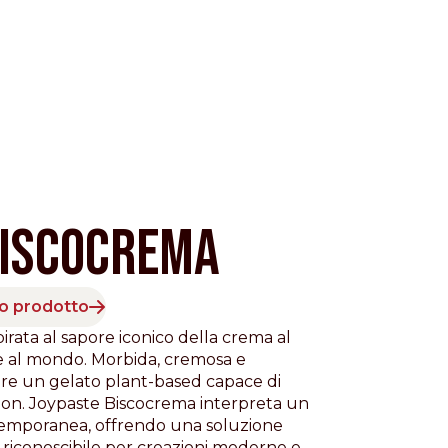
BISCOCREMA
to prodotto
Pacific
irata al sapore iconico della crema al
re al mondo. Morbida, cremosa e
reare un gelato plant-based capace di
 non. Joypaste Biscocrema interpreta un
ntemporanea, offrendo una soluzione
riconoscibile per creazioni moderne e