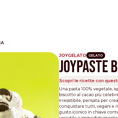
MA
JOYGELATO
GELATO
JOYPASTE 
Other Sites
Dobla
Scopri le ricette con ques
Europe & Middle East
Asia and 
Una pasta 100% vegetale, isp
biscotto al cacao più celeb
English
Dutch
Italiano
English
irresistibile, pensata per c
North America
Shop
conquistare tutti, vegani e
gusto iconico in chiave co
English
Dutch
versatile e immediatamente 