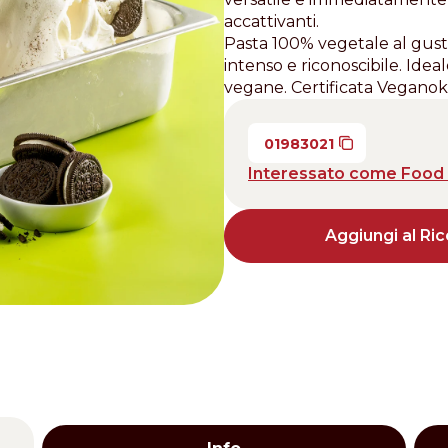
accattivanti.
Distributors and authorized clients
Pasta 100% vegetale al gusto
intenso e riconoscibile. Idea
Web Order
vegane. Certificata Veganok
Italian
English
01983021
Interessato come Food 
Aggiungi al Ric