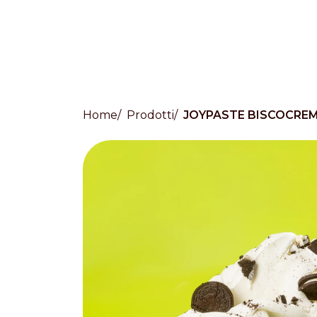
Home
Prodotti
JOYPASTE BISCOCRE
Countries
International
English
Italiano
Americas
English
Español
Français
Português
Benelux