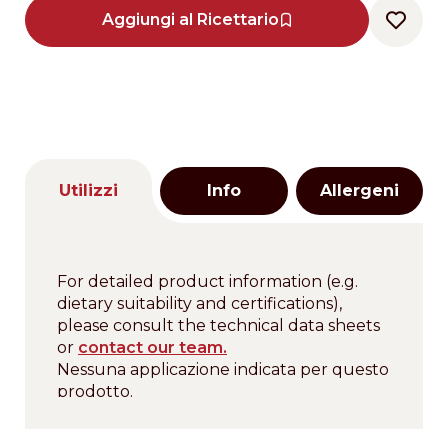
Aggiungi al Ricettario
Utilizzi
Info
Allergeni
For detailed product information (e.g.
dietary suitability and certifications),
please consult the technical data sheets
or
contact our team.
Nessuna applicazione indicata per questo
prodotto.
Descrizione
For detailed product information (e.g.
salsa al caffè per guarnizioni di gelati,
dietary suitability and certifications),