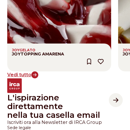
JOYGELATO
JO
JOYTOPPING AMARENA
JO
Vedi tutto
L'ispirazione
direttamente
nella tua casella email
Iscriviti ora alla Newsletter di IRCA Group
Sede legale