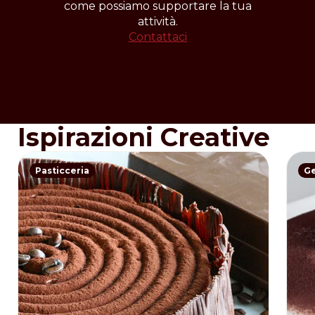
come possiamo supportare la tua
attività.
Contattaci
Ispirazioni Creative
Pasticceria
Ge