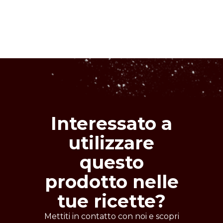
frozen yogurt e dessert.
please consult the technical data sheets
Denominazione
or
contact our team.
preparato dolciario per guarnizioni.
Nessun allergene dichiarato per questo
Modalità d'uso
prodotto.
agitare prima dell'uso.
Interessato a
utilizzare
questo
prodotto nelle
tue ricette?
Mettiti in contatto con noi e scopri