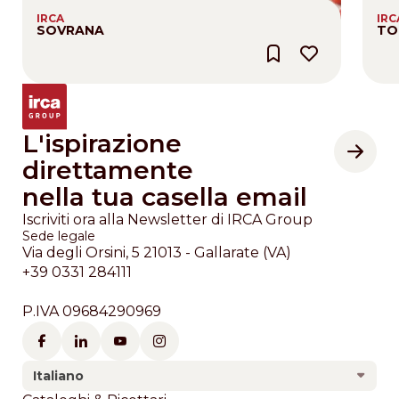
IRCA
IRC
SOVRANA
TO
L'ispirazione
direttamente
nella tua casella email
Iscriviti ora alla Newsletter di IRCA Group
Sede legale
Via degli Orsini, 5 21013 - Gallarate (VA)
+39 0331 284111
P.IVA 09684290969
Italiano
Footer