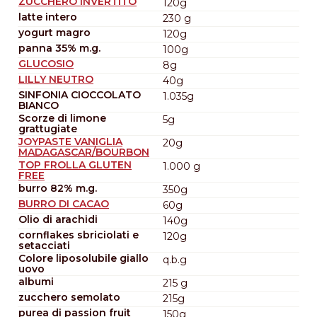
ZUCCHERO INVERTITO
120g
latte intero
230 g
yogurt magro
120g
panna 35% m.g.
100g
GLUCOSIO
8g
LILLY NEUTRO
40g
SINFONIA CIOCCOLATO
1.035g
BIANCO
Scorze di limone
5g
grattugiate
JOYPASTE VANIGLIA
20g
MADAGASCAR/BOURBON
TOP FROLLA GLUTEN
1.000 g
FREE
burro 82% m.g.
350g
BURRO DI CACAO
60g
Olio di arachidi
140g
cornﬂakes sbriciolati e
120g
setacciati
Colore liposolubile giallo
q.b.g
uovo
albumi
215 g
zucchero semolato
215g
purea di passion fruit
150g