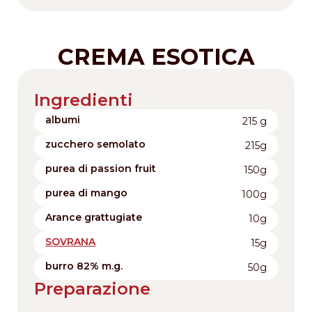
CREMA ESOTICA
Ingredienti
albumi
215 g
zucchero semolato
215g
purea di passion fruit
150g
purea di mango
100g
Arance grattugiate
10g
SOVRANA
15g
burro 82% m.g.
50g
Preparazione