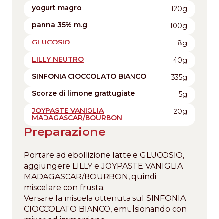
yogurt magro
120g
panna 35% m.g.
100g
GLUCOSIO
8g
LILLY NEUTRO
40g
SINFONIA CIOCCOLATO BIANCO
335g
Scorze di limone grattugiate
5g
JOYPASTE VANIGLIA
20g
MADAGASCAR/BOURBON
Preparazione
Portare ad ebollizione latte e GLUCOSIO,
aggiungere LILLY e JOYPASTE VANIGLIA
MADAGASCAR/BOURBON, quindi
miscelare con frusta.
Versare la miscela ottenuta sul SINFONIA
CIOCCOLATO BIANCO, emulsionando con