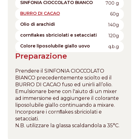
SINFONIA CIOCCOLATO BIANCO
700 g
BURRO DI CACAO
60g
Olio di arachidi
140g
cornﬂakes sbriciolati e setacciati
120g
Colore liposolubile giallo uovo
q.b.g
Preparazione
Prendere il SINFONIA CIOCCOLATO
BIANCO precedentemente sciolto ed il
BURRO DI CACAO fuso ed unirli all’olio.
Emulsionare bene con l'aiuto di un mixer
ad immersione ed aggiungere il colorante
liposolubile giallo continuando a mixare.
Incorporare i cornﬂakes sbriciolati e
setacciati.
N.B. utilizzare la glassa scaldandola a 35°C.