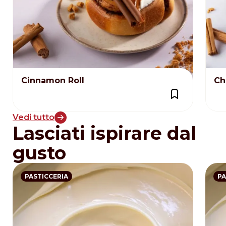
Cinnamon Roll
Ch
Vedi tutto
Lasciati ispirare dal
gusto
PASTICCERIA
PA