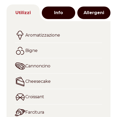
Utilizzi
Info
Allergeni
Aromatizzazione
Bigne
Cannoncino
Cheesecake
Croissant
Farcitura