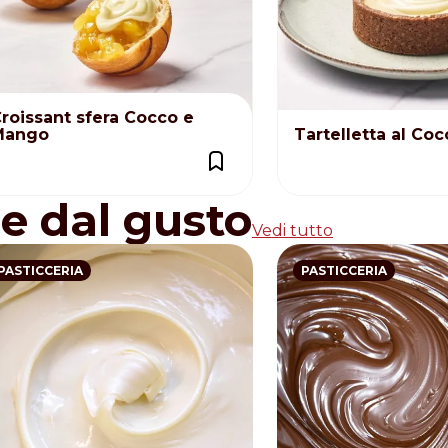
roissant sfera Cocco e
Mango
Tartelletta al Coc
re dal gusto
Vedi tutto
PASTICCERIA
PASTICCERIA