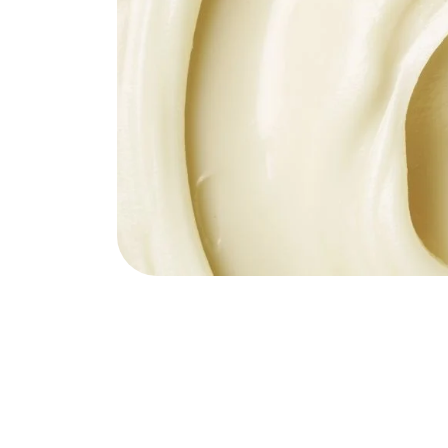
Nederlands
DACH region
Deutsch
UK
English