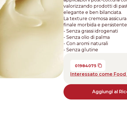
valorizzando prodotti di pas
Distributors and authorized clients
elegante e ben bilanciata.
La texture cremosa assicura
Web Order
finale morbida e persistente 
Italian
English
- Senza grassi idrogenati
- Senza olio di palma
- Con aromi naturali
- Senza glutine
01984075
Interessato come Food 
Aggiungi al Ric