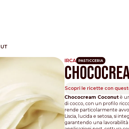
NUT
IRCA
PASTICCERIA
CHOCOCRE
Other Sites
Dobla
Scopri le ricette con ques
Europe & Middle East
Asia and 
Chococream Coconut
è un
di cocco, con un profilo ric
English
Dutch
Italiano
English
rende particolarmente avvol
North America
Shop
Liscia, lucida e setosa, si in
garantendo una lavorabilità f
English
Dutch
applicazioni post-cottura co