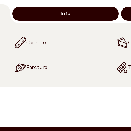
Info
Cannolo
Farcitura
T
umidità (K.F.)______________ 1.5 % max. (1) estrazione con So
semilavorato.