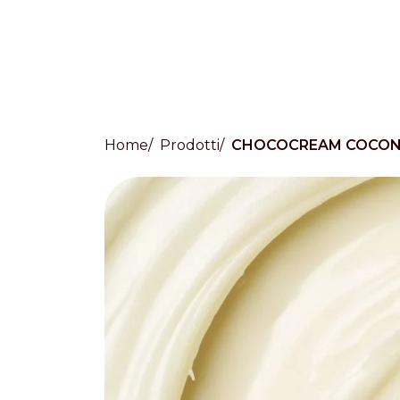
Home
Prodotti
CHOCOCREAM COCO
Countries
International
English
Italiano
Americas
English
Español
Français
Português
Benelux