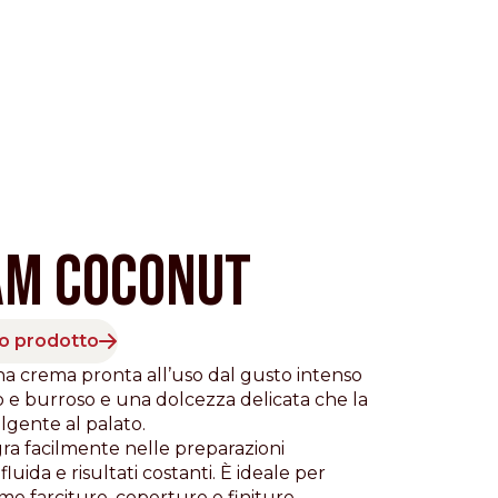
AM COCONUT
to prodotto
Pacific
a crema pronta all’uso dal gusto intenso
co e burroso e una dolcezza delicata che la
gente al palato.
tegra facilmente nelle preparazioni
luida e risultati costanti. È ideale per
me farciture, coperture e finiture,