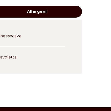
Allergeni
Cheesecake
avoletta
Cross
contaminazioni
xhlet ed etere di petrolio, previa
Frutta