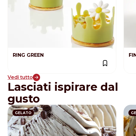
RING GREEN
FI
Vedi tutto
Lasciati ispirare dal
gusto
GELATO
G