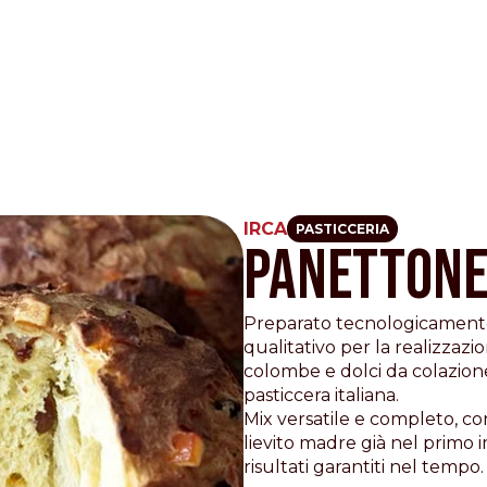
IRCA
PASTICCERIA
PANETTON
Other Sites
Dobla
Preparato tecnologicamente 
qualitativo per la realizzazi
Europe & Middle East
Asia and 
colombe e dolci da colazione
English
Dutch
Italiano
pasticcera italiana.
English
Mix versatile e completo, co
North America
Shop
lievito madre già nel primo i
risultati garantiti nel tempo.
English
Dutch