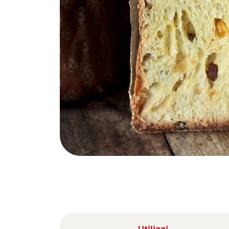
Nederlands
DACH region
Deutsch
UK
English