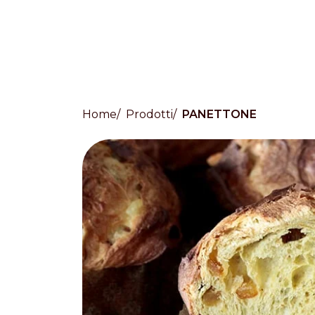
Home
Prodotti
PANETTONE
Countries
International
English
Italiano
Americas
English
Español
Français
Português
Benelux