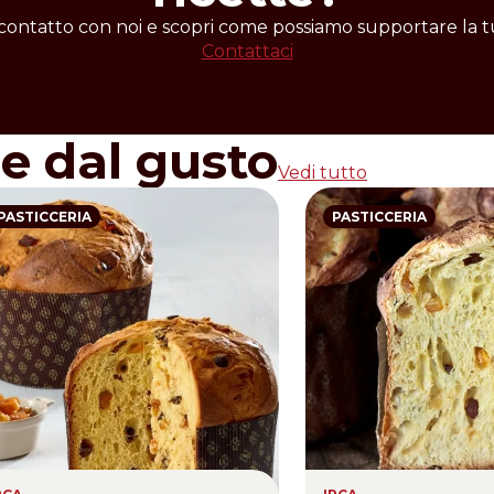
lità di impiego sono riportate all'interno del sito web.
 contatto con noi e scopri come possiamo supportare la tu
Contattaci
re dal gusto
Vedi tutto
PASTICCERIA
PASTICCERIA