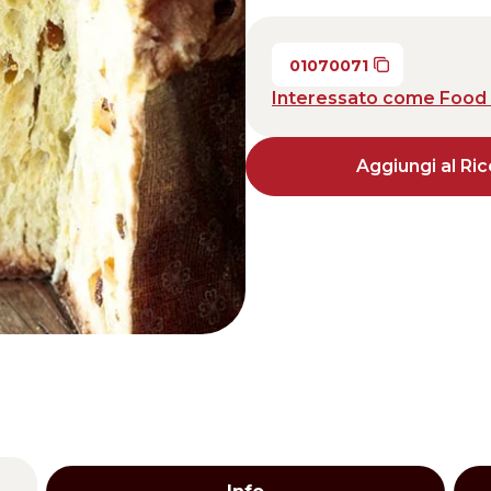
Distributors and authorized clients
01070071
Web Order
Interessato come Food 
Italian
English
Aggiungi al Ric