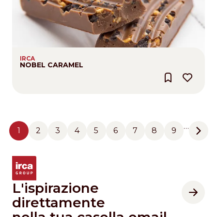
IRCA
NOBEL CARAMEL
Pagination
…
1
2
3
4
5
6
7
8
9
Pagina
Pagina
Pagina
Pagina
Pagina
Pagina
Pagina
Pagina
Pagina
Next
L'ispirazione
direttamente