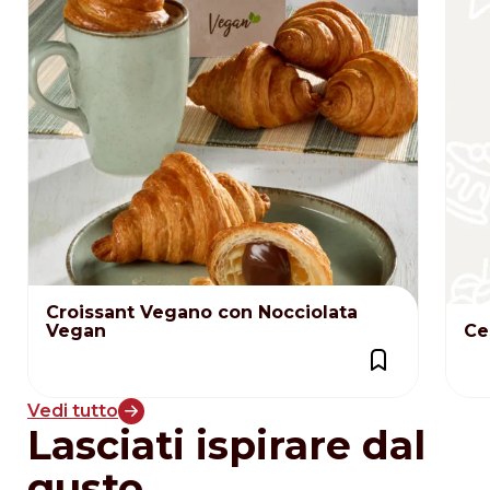
temperature ed i tempi indicati possono
essere modificati a giudizio dell'operatore
per adattarli alle particolari condizioni
ambientali
Croissant Vegano con Nocciolata
Vegan
Ce
Vedi tutto
Lasciati ispirare dal
gusto