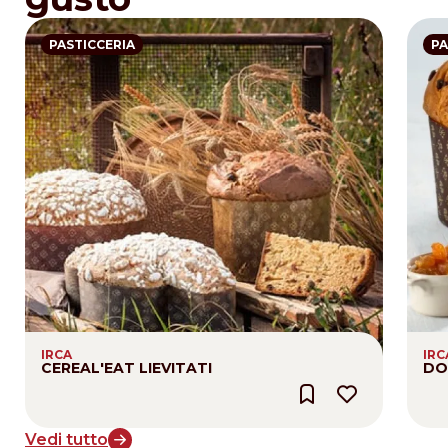
PASTICCERIA
PA
IRCA
IRC
CEREAL'EAT LIEVITATI
DO
Vedi tutto