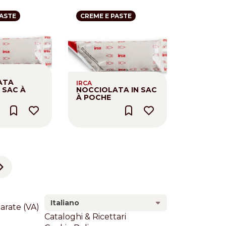
PASTE
CREME E PASTE
ATA
IRCA
 SAC À
NOCCIOLATA IN SAC
À POCHE
Next page
Italiano
larate (VA)
Footer
Cataloghi & Ricettari