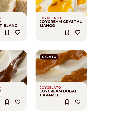
O
JOYGELATO
M
JOYCREAM CRYSTAL
T BLANC
MANGO
GELATO
O
JOYGELATO
M
JOYCREAM DUBAI
È
CARAMEL