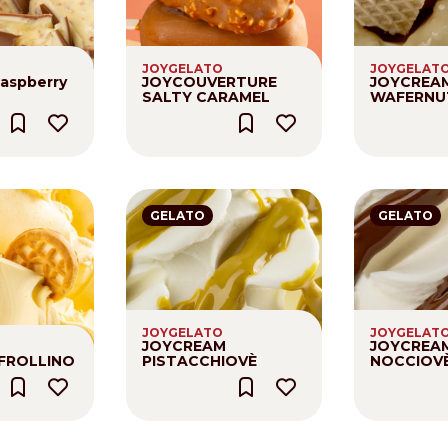
Distributors and authorized clients
JOYGELATO
JOYGELAT
Web Order
aspberry
JOYCOUVERTURE
JOYCREA
SALTY CARAMEL
WAFERNU
Italian
English
GELATO
GELATO
JOYGELATO
JOYGELAT
JOYCREAM
JOYCREA
FROLLINO
PISTACCHIOVÈ
NOCCIOV