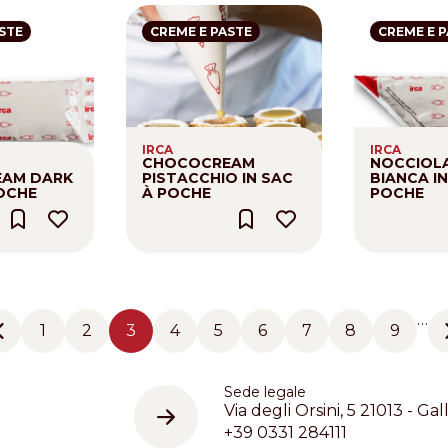
STE
CREME E PASTE
CREME E 
IRCA
IRCA
CHOCOCREAM
NOCCIOL
AM DARK
PISTACCHIO IN SAC
BIANCA IN
POCHE
À POCHE
POCHE
…
1
2
3
4
5
6
7
8
9
Previous page
Pagina
Pagina
Pagina
Pagina
Pagina
Pagina
Pagina
Pagina
Pagina
Sede legale
Via degli Orsini, 5 21013 - Gal
+39 0331 284111