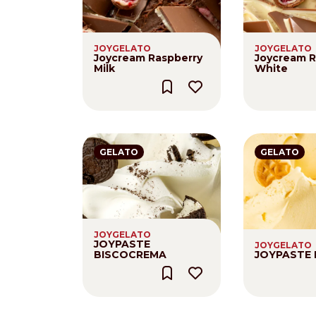
Nederlands
DACH region
JOYGELATO
JOYGELATO
Joycream Raspberry
Joycream R
Deutsch
Milk
White
UK
English
GELATO
GELATO
JOYGELATO
JOYPASTE
JOYGELATO
BISCOCREMA
JOYPASTE 