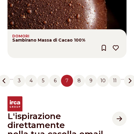
DOMORI
Sambirano Massa di Cacao 100%
Pagination
…
…
3
4
5
6
7
8
9
10
11
Previous page
Pagina
Pagina
Pagina
Pagina
Pagina
Pagina
Pagina
Pagina
Pagina
N
L'ispirazione
direttamente