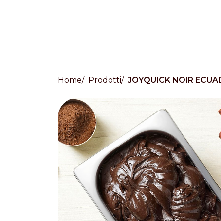
Home
Prodotti
JOYQUICK NOIR ECU
Countries
International
English
Italiano
Americas
English
Español
Français
Português
Benelux