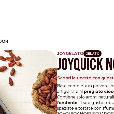
ADOR
JOYGELATO
GELATO
JOYQUICK N
Other Sites
Dobla
Scopri le ricette con ques
Europe & Middle East
Asia and 
Base completa in polvere, pro
artigianale al
pregiato cioc
English
Dutch
Italiano
English
Contiene solo aromi naturali 
North America
Shop
fondente
. Il suo gusto rob
speziate e tostate con sfum
English
Dutch
JOYQUICK NOIR ECUADOR è u