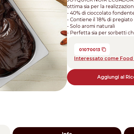
ottima sia per la realizzazio
Distributors and authorized clients
- 40% di cioccolato fondent
- Contiene il 18% di pregia
Web Order
- Solo aromi naturali
Italian
English
- Perfetta sia per sorbetti ch
01070013
Interessato come Food 
Aggiungi al Ric