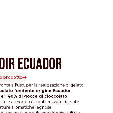
OIR ECUADOR
to prodotto
Pacific
nta all'uso, per la realizzazione di gelato
colato fondente origine Ecuador
.
e il
40% di gocce di cioccolato
usto e armonico è caratterizzato da note
ature aromatiche legnose.
na base versatile con doppio utilizzo,