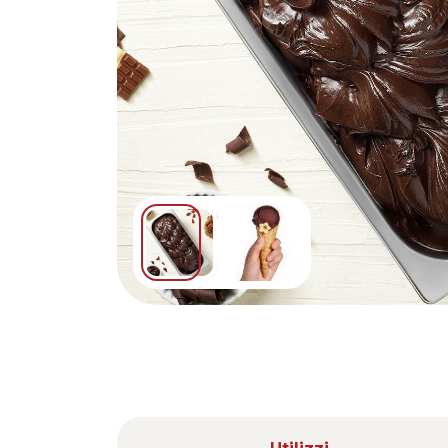
Nederlands
DACH region
Deutsch
UK
English