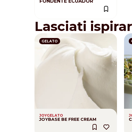
FONDENTE ECUADOR
Lasciati ispira
GELATO
JOYGELATO
J
JOYBASE BE FREE CREAM
C