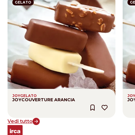
GELATO
G
JOYGELATO
JO
JOYCOUVERTURE ARANCIA
JO
Vedi tutto