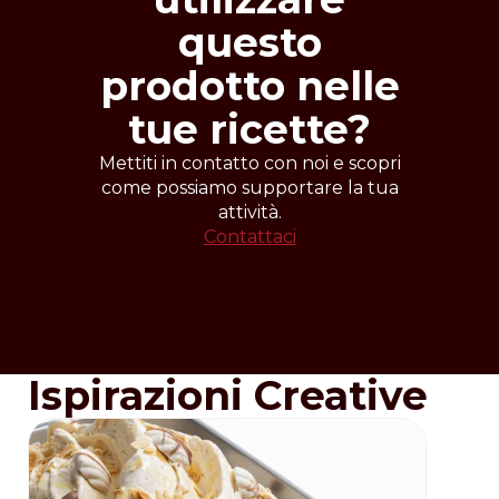
semilavorato.
Modalità d'uso
questo
portare a fusione riscaldando
prodotto nelle
delicatamente alla temperatura di 35°C
circa e rimescolare con cura.
tue ricette?
Mettiti in contatto con noi e scopri
come possiamo supportare la tua
attività.
Contattaci
Ispirazioni Creative